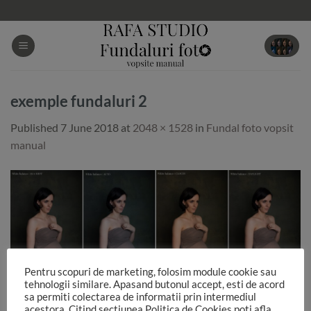
Skip
to
content
exemple fundaluri 2
Published
7 June 2018
at
2048 × 1528
in
Fundal foto vopsit
manual
Pentru scopuri de marketing, folosim module cookie sau
tehnologii similare. Apasand butonul accept, esti de acord
sa permiti colectarea de informatii prin intermediul
acestora. Citind sectiunea Politica de Cookies poti afla