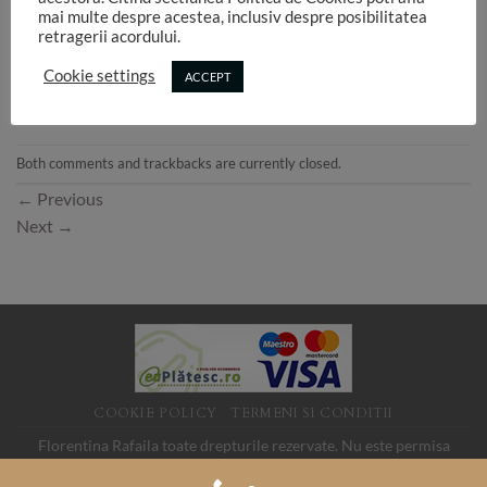
mai multe despre acestea, inclusiv despre posibilitatea
retragerii acordului.
Cookie settings
ACCEPT
Both comments and trackbacks are currently closed.
←
Previous
Next
→
COOKIE POLICY
TERMENI SI CONDITII
Florentina Rafaila toate drepturile rezervate. Nu este permisa
folosirea imaginilor de pe acest site fara acord. SC LINK MEDIA