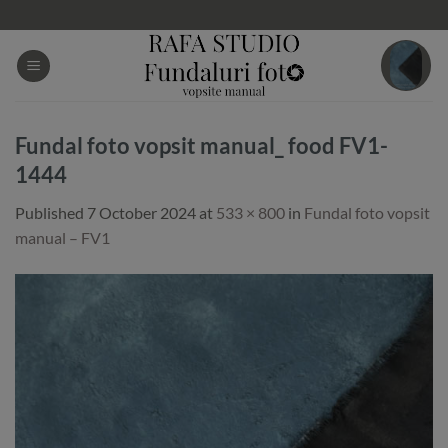
Skip
to
content
Fundal foto vopsit manual_ food FV1-
1444
Published
7 October 2024
at
533 × 800
in
Fundal foto vopsit
manual – FV1