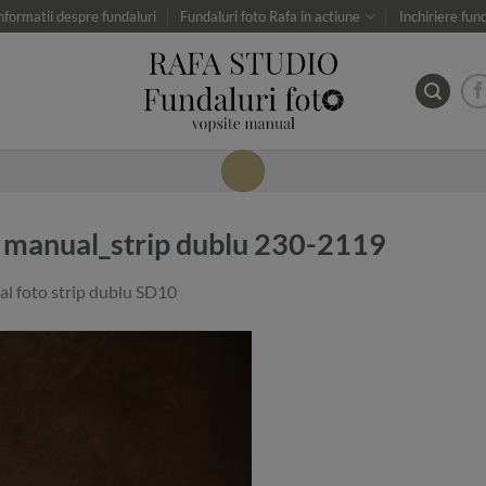
nformatii despre fundaluri
Fundaluri foto Rafa in actiune
Inchiriere fun
t manual_strip dublu 230-2119
l foto strip dublu SD10