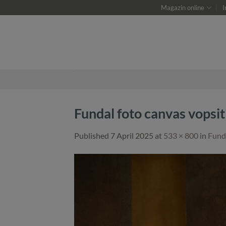
Skip
Magazin online
I
to
content
Fundal foto canvas vopsi
Published
7 April 2025
at
533 × 800
in
Funda