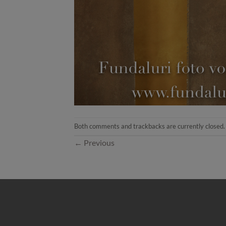
Both comments and trackbacks are currently closed.
←
Previous