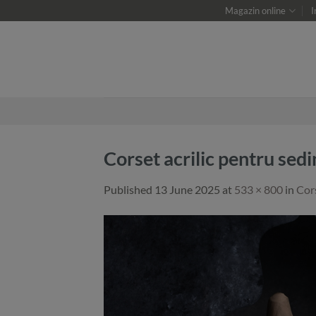
Skip
Magazin online
I
to
content
Corset acrilic pentru sed
Published
13 June 2025
at
533 × 800
in
Cor