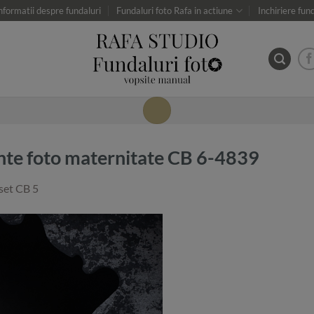
nformatii despre fundaluri
Fundaluri foto Rafa in actiune
Inchiriere fun
inte foto maternitate CB 6-4839
set CB 5