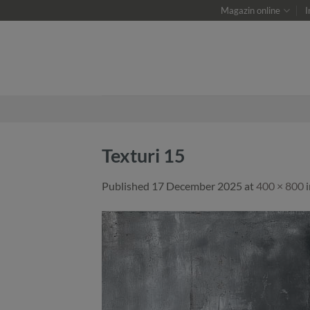
Skip
Magazin online
I
to
content
Texturi 15
Published
17 December 2025
at
400 × 800