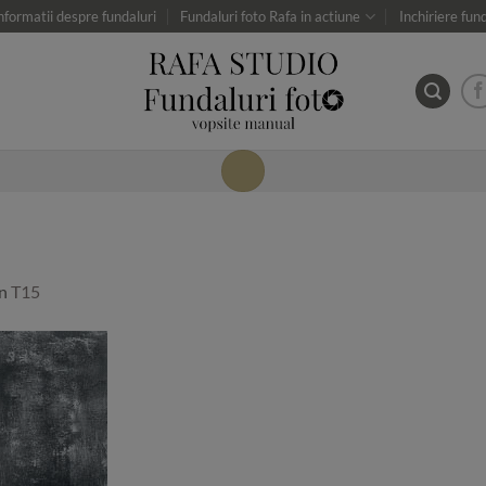
nformatii despre fundaluri
Fundaluri foto Rafa in actiune
Inchiriere fun
in
T15