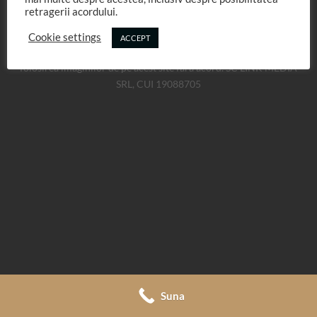
retragerii acordului.
COOKIE POLICY
TERMENI SI CONDITII
Cookie settings
ACCEPT
Florentina Rafaila toate drepturile rezervate. Nu este permisa
folosirea imaginilor de pe acest site fara acord. SC LINK MEDIA
SRL, CUI 19088705
Suna