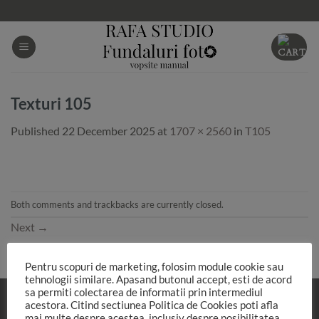
Skip
to
content
Texturi 105
Published
22 December 2025
at
1707 × 2560
in
T105
Both comments and trackbacks are currently closed.
Next
→
Pentru scopuri de marketing, folosim module cookie sau
tehnologii similare. Apasand butonul accept, esti de acord
sa permiti colectarea de informatii prin intermediul
acestora. Citind sectiunea Politica de Cookies poti afla
mai multe despre acestea, inclusiv despre posibilitatea