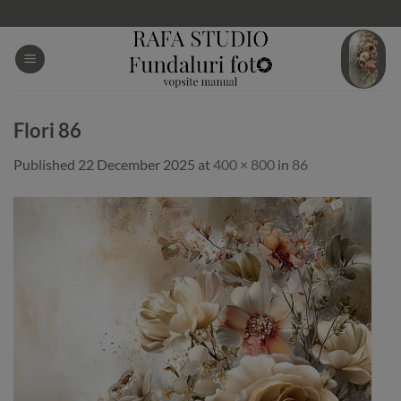
Skip
to
content
Flori 86
Published
22 December 2025
at
400 × 800
in
86