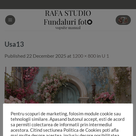
Skip
to
content
Usa13
Published
22 December 2025
at
1200 × 800
in
U 1
Pentru scopuri de marketing, folosim module cookie sau
tehnologii similare. Apasand butonul accept, esti de acord
sa permiti colectarea de informatii prin intermediul
acestora. Citind sectiunea Politica de Cookies poti afla
mai multe despre acestea, inclusiv despre posibilitatea