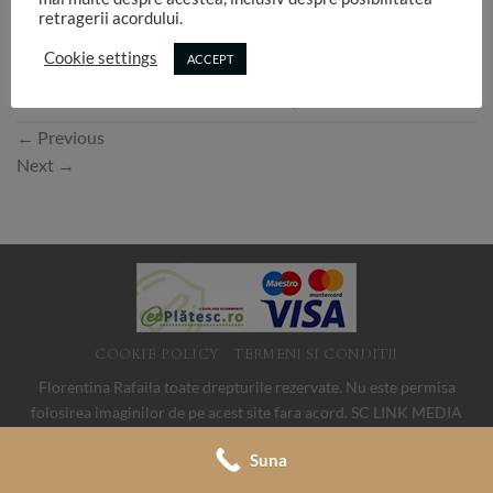
retragerii acordului.
Cookie settings
ACCEPT
Both comments and trackbacks are currently closed.
←
Previous
Next
→
COOKIE POLICY
TERMENI SI CONDITII
Florentina Rafaila toate drepturile rezervate. Nu este permisa
folosirea imaginilor de pe acest site fara acord. SC LINK MEDIA
SRL, CUI 19088705
Suna