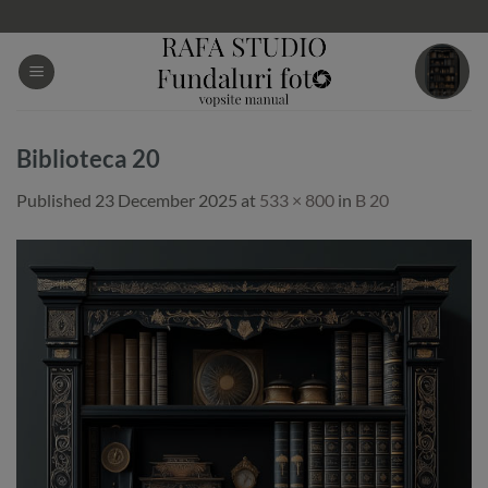
Skip
to
content
Biblioteca 20
Published
23 December 2025
at
533 × 800
in
B 20