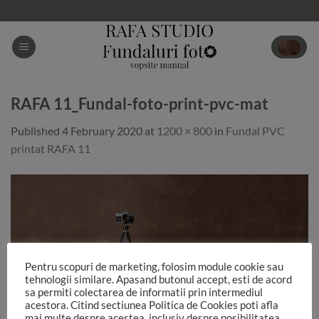
Skip
to
content
RAFA 11_Fundal-foto-print-pvc-mat
Published
4 February 2020
at
1200 × 800
in
Fundal PVC
printat RAFA 11
Pentru scopuri de marketing, folosim module cookie sau
tehnologii similare. Apasand butonul accept, esti de acord
sa permiti colectarea de informatii prin intermediul
acestora. Citind sectiunea Politica de Cookies poti afla
mai multe despre acestea, inclusiv despre posibilitatea