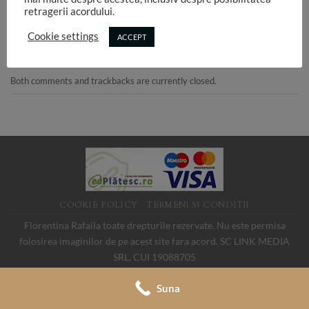
retragerii acordului.
Cookie settings
ACCEPT
Both comments and trackbacks are currently closed.
COOKIE POLICY
TERMENI SI CONDITII
Florentina Rafaila toate drepturile rezervate. Nu este permisa
folosirea imaginilor de pe acest site fara acord. SC LINK MEDIA
SRL, CUI 19088705
Suna