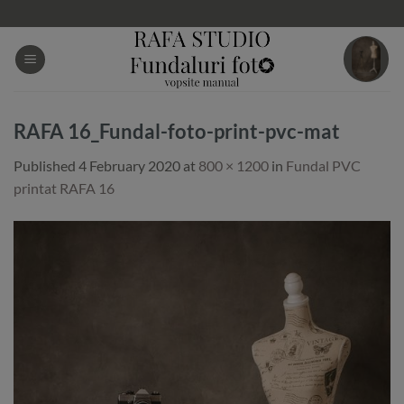
Skip
to
content
RAFA 16_Fundal-foto-print-pvc-mat
Published
4 February 2020
at
800 × 1200
in
Fundal PVC
printat RAFA 16