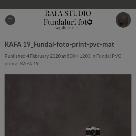
Skip
to
content
RAFA 19_Fundal-foto-print-pvc-mat
Published
4 February 2020
at
800 × 1200
in
Fundal PVC
printat RAFA 19