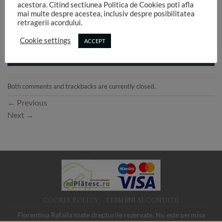
acestora. Citind sectiunea Politica de Cookies poti afla
mai multe despre acestea, inclusiv despre posibilitatea
retragerii acordului.
Cookie settings
ACCEPT
Both comments and trackbacks are currently closed.
←
Previous
Next
→
COOKIE POLICY
TERMENI SI CONDITII
Florentina Rafaila toate drepturile rezervate. Nu este permisa