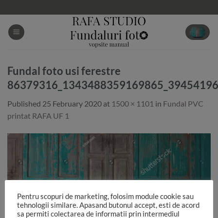
Skip
to
content
Fundal foto usi ferestre
86379316_1343488359169865_3945419
Published
25 February 2020
at
1500 × 1101
in
Fundal PVC
printat RAFA UF 1
Pentru scopuri de marketing, folosim module cookie sau
tehnologii similare. Apasand butonul accept, esti de acord
sa permiti colectarea de informatii prin intermediul