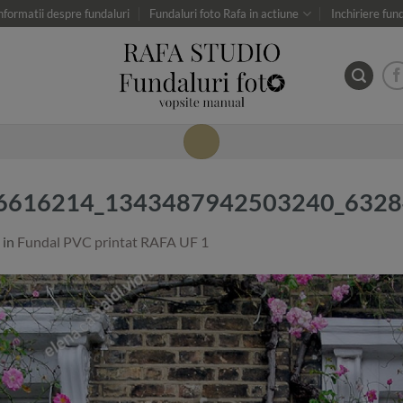
nformatii despre fundaluri
Fundaluri foto Rafa in actiune
Inchiriere fun
tre 86616214_1343487942503240_63
in
Fundal PVC printat RAFA UF 1