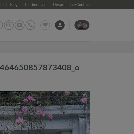
dal
Blog
Testimoniale
Despre mine/Contact
28464650857873408_o