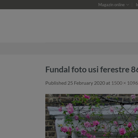
Skip
Magazin online
I
to
content
Fundal foto usi feres
Published
25 February 2020
at
1500 × 1096