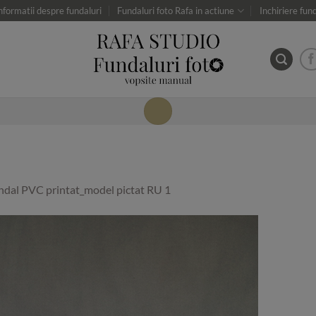
nformatii despre fundaluri
Fundaluri foto Rafa in actiune
Inchiriere fun
ndal PVC printat_model pictat RU 1