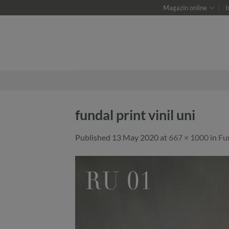
Skip
Magazin online
I
to
content
fundal print vinil uni
Published
13 May 2020
at
667 × 1000
in
Fu