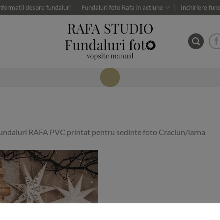
nformatii despre fundaluri
Fundaluri foto Rafa in actiune
Inchiriere fun
undaluri RAFA PVC printat pentru sedinte foto Craciun/iarna