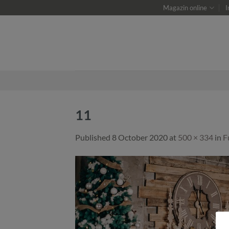
Skip
Magazin online
I
to
content
11
Published
8 October 2020
at
500 × 334
in
F