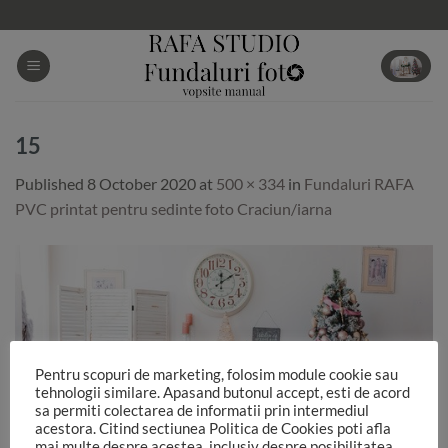
Skip
to
content
15
Published
8 October 2020
at
500 × 334
in
Fundaluri RAFA
PVC printat pentru sedinte foto Craciun/iarna
Pentru scopuri de marketing, folosim module cookie sau
tehnologii similare. Apasand butonul accept, esti de acord
sa permiti colectarea de informatii prin intermediul
acestora. Citind sectiunea Politica de Cookies poti afla
mai multe despre acestea, inclusiv despre posibilitatea