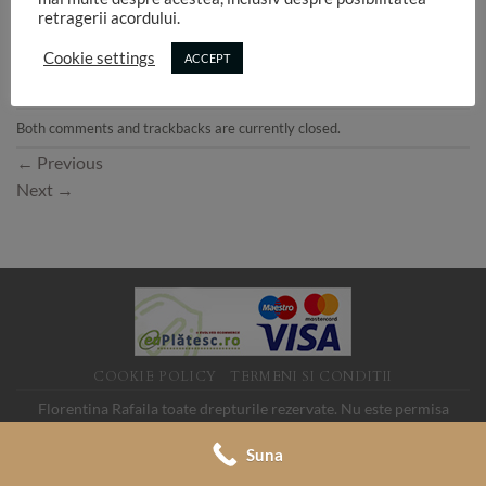
retragerii acordului.
Cookie settings
ACCEPT
Both comments and trackbacks are currently closed.
←
Previous
Next
→
COOKIE POLICY
TERMENI SI CONDITII
Florentina Rafaila toate drepturile rezervate. Nu este permisa
folosirea imaginilor de pe acest site fara acord. SC LINK MEDIA
Suna
SRL, CUI 19088705