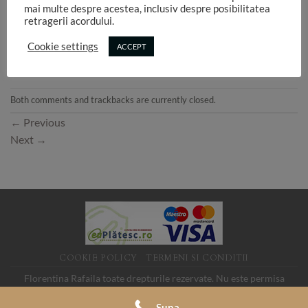
mai multe despre acestea, inclusiv despre posibilitatea
retragerii acordului.
Cookie settings
ACCEPT
Both comments and trackbacks are currently closed.
←
Previous
Next
→
COOKIE POLICY
TERMENI SI CONDITII
Florentina Rafaila toate drepturile rezervate. Nu este permisa
folosirea imaginilor de pe acest site fara acord. SC LINK MEDIA
Suna