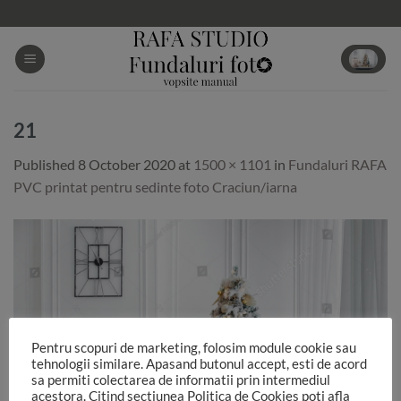
Skip
to
content
21
Published
8 October 2020
at
1500 × 1101
in
Fundaluri RAFA
PVC printat pentru sedinte foto Craciun/iarna
Pentru scopuri de marketing, folosim module cookie sau
tehnologii similare. Apasand butonul accept, esti de acord
sa permiti colectarea de informatii prin intermediul
acestora. Citind sectiunea Politica de Cookies poti afla