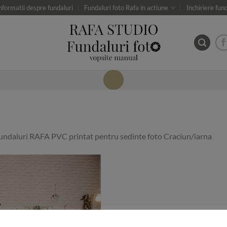
nformatii despre fundaluri
Fundaluri foto Rafa in actiune
Inchiriere fun
undaluri RAFA PVC printat pentru sedinte foto Craciun/iarna