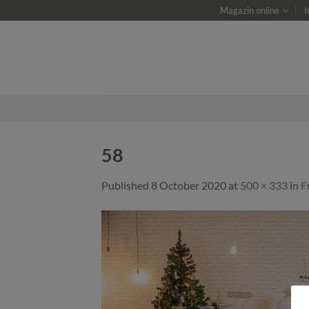
Skip
Magazin online
I
to
content
58
Published
8 October 2020
at
500 × 333
in
F