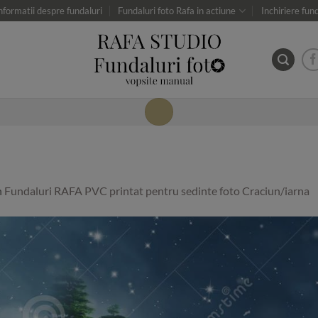
nformatii despre fundaluri
Fundaluri foto Rafa in actiune
Inchiriere fun
n
Fundaluri RAFA PVC printat pentru sedinte foto Craciun/iarna