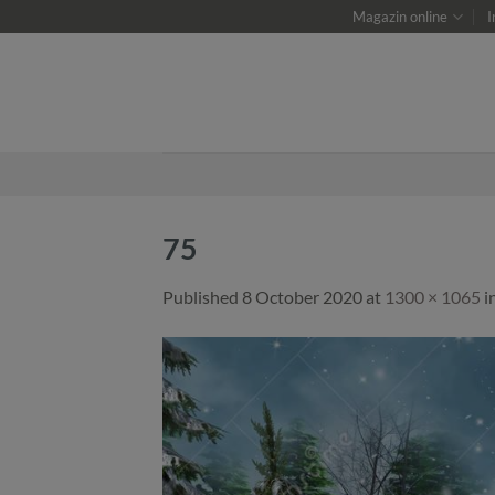
Skip
Magazin online
I
to
content
75
Published
8 October 2020
at
1300 × 1065
i