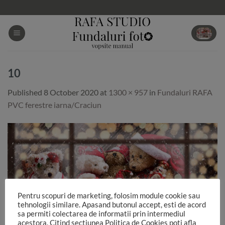
Skip
to
content
10
Published
8 October 2020
at
1300 × 957
in
Fundaluri RAFA
PVC ferestre iarna/Craciun
Pentru scopuri de marketing, folosim module cookie sau
tehnologii similare. Apasand butonul accept, esti de acord
sa permiti colectarea de informatii prin intermediul
acestora. Citind sectiunea Politica de Cookies poti afla