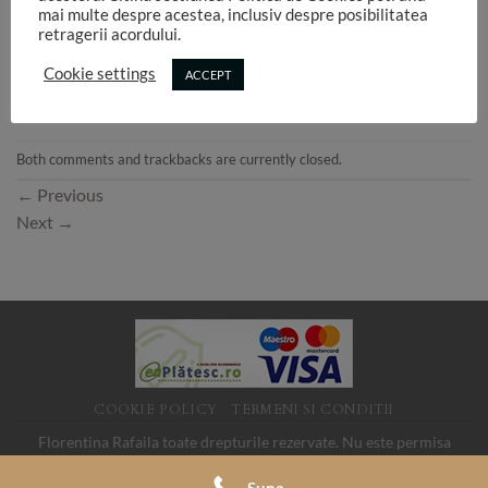
mai multe despre acestea, inclusiv despre posibilitatea
retragerii acordului.
Cookie settings
ACCEPT
Both comments and trackbacks are currently closed.
←
Previous
Next
→
COOKIE POLICY
TERMENI SI CONDITII
Florentina Rafaila toate drepturile rezervate. Nu este permisa
folosirea imaginilor de pe acest site fara acord. SC LINK MEDIA