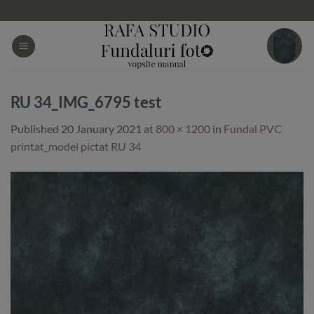
Skip
to
content
RU 34_IMG_6795 test
Published
20 January 2021
at
800 × 1200
in
Fundal PVC
printat_model pictat RU 34