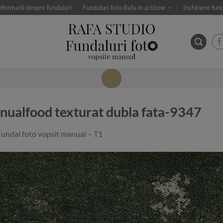
nformatii despre fundaluri
Fundaluri foto Rafa in actiune
Inchiriere fun
anualfood texturat dubla fata-9347
Fundal foto vopsit manual – T1