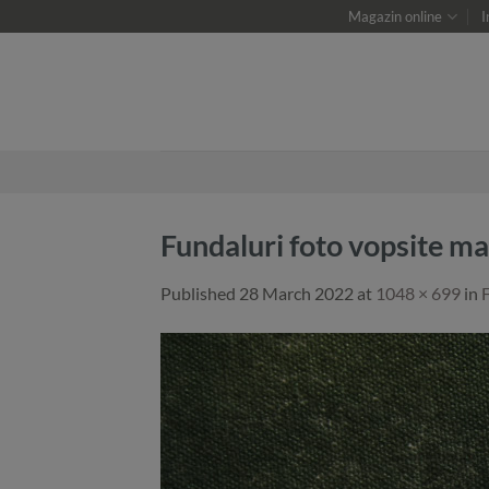
Skip
Magazin online
I
to
content
Fundaluri foto vopsite m
Published
28 March 2022
at
1048 × 699
in