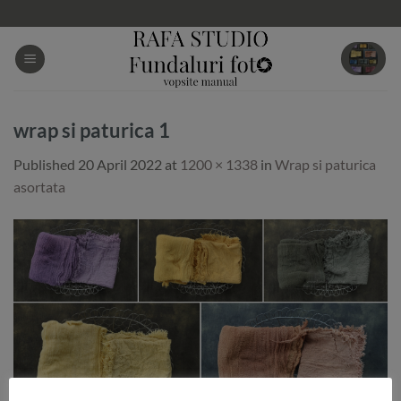
Skip
to
content
wrap si paturica 1
Published
20 April 2022
at
1200 × 1338
in
Wrap si paturica
asortata