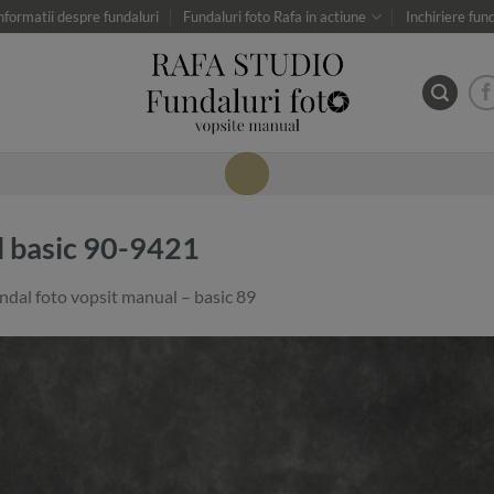
nformatii despre fundaluri
Fundaluri foto Rafa in actiune
Inchiriere fun
l basic 90-9421
ndal foto vopsit manual – basic 89