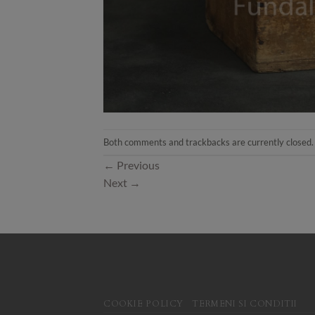
Both comments and trackbacks are currently closed.
←
Previous
Next
→
COOKIE POLICY
TERMENI SI CONDITII