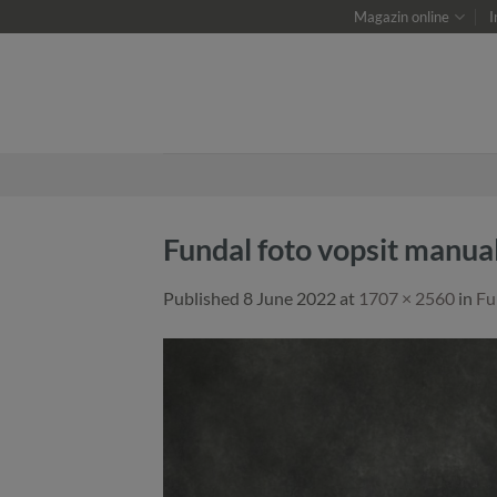
Skip
Magazin online
I
to
content
Fundal foto vopsit manua
Published
8 June 2022
at
1707 × 2560
in
Fu