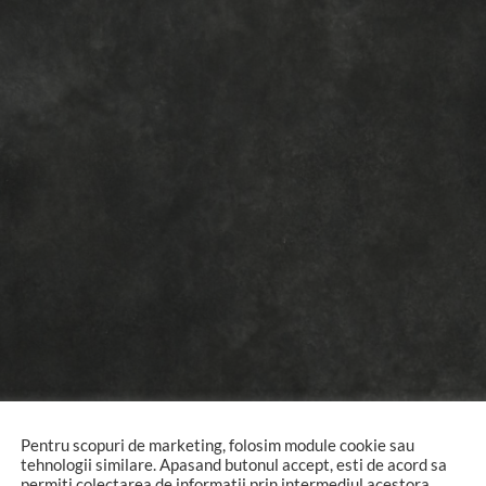
Pentru scopuri de marketing, folosim module cookie sau
tehnologii similare. Apasand butonul accept, esti de acord sa
permiti colectarea de informatii prin intermediul acestora.