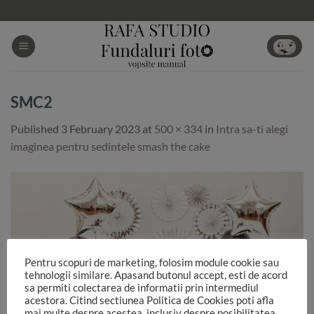
Skip
to
content
SMC2
Published
3 February 2023
at
500 × 334
in
Intra sa-ti alegi
imaginea pentru sedintele smash the cake
Pentru scopuri de marketing, folosim module cookie sau
tehnologii similare. Apasand butonul accept, esti de acord
sa permiti colectarea de informatii prin intermediul
acestora. Citind sectiunea Politica de Cookies poti afla
mai multe despre acestea, inclusiv despre posibilitatea