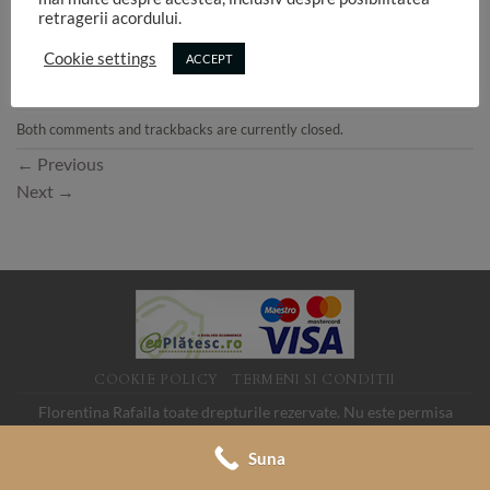
retragerii acordului.
Cookie settings
ACCEPT
Both comments and trackbacks are currently closed.
←
Previous
Next
→
COOKIE POLICY
TERMENI SI CONDITII
Florentina Rafaila toate drepturile rezervate. Nu este permisa
folosirea imaginilor de pe acest site fara acord. SC LINK MEDIA
Suna
SRL, CUI 19088705