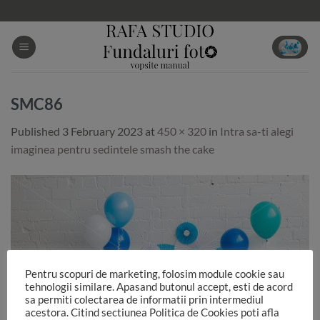
Skip
to
content
SMC86
Published
3 February 2023
at
450 × 320
in
Intra sa-ti alegi
imaginea pentru sedintele smash the cake
Pentru scopuri de marketing, folosim module cookie sau
tehnologii similare. Apasand butonul accept, esti de acord
sa permiti colectarea de informatii prin intermediul
acestora. Citind sectiunea Politica de Cookies poti afla