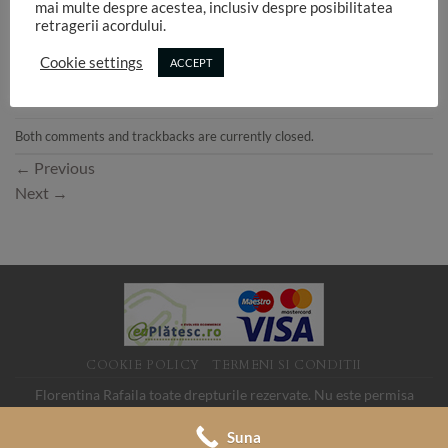
mai multe despre acestea, inclusiv despre posibilitatea
retragerii acordului.
Cookie settings
ACCEPT
Both comments and trackbacks are currently closed.
←
Previous
Next
→
COOKIE POLICY
TERMENI SI CONDITII
Florentina Rafaila toate drepturile rezervate. Nu este permisa
folosirea imaginilor de pe acest site fara acord. SC LINK MEDIA
Suna
SRL, CUI 19088705