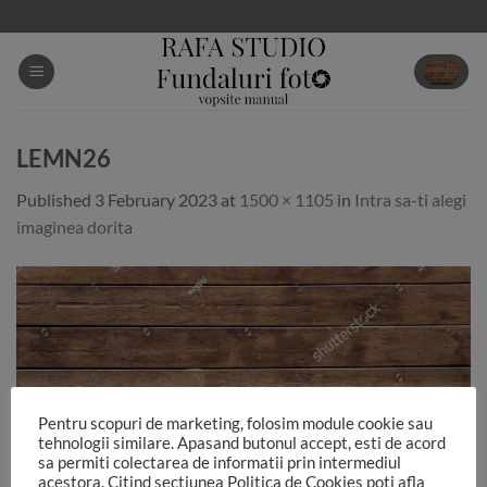
Skip
to
content
LEMN26
Published
3 February 2023
at
1500 × 1105
in
Intra sa-ti alegi
imaginea dorita
Pentru scopuri de marketing, folosim module cookie sau
tehnologii similare. Apasand butonul accept, esti de acord
sa permiti colectarea de informatii prin intermediul
acestora. Citind sectiunea Politica de Cookies poti afla