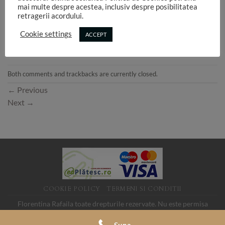
mai multe despre acestea, inclusiv despre posibilitatea
retragerii acordului.
Cookie settings
ACCEPT
Both comments and trackbacks are currently closed.
←
Previous
Next
→
COOKIE POLICY
TERMENI SI CONDITII
Florentina Rafaila toate drepturile rezervate. Nu este permisa
folosirea imaginilor de pe acest site fara acord. SC LINK MEDIA