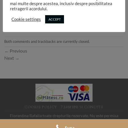
mai multe despre acestea, inclusiv despre posibilitatea
retragerii acordului.
Cookie settings
ACCEPT
Both comments and trackbacks are currently closed.
←
Previous
Next
→
COOKIE POLICY
TERMENI SI CONDITII
Florentina Rafaila toate drepturile rezervate. Nu este permisa
folosirea imaginilor de pe acest site fara acord. SC LINK MEDIA
Suna