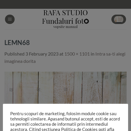
Skip
to
content
LEMN68
Published
3 February 2023
at
1500 × 1101
in
Intra sa-ti alegi
imaginea dorita
Pentru scopuri de marketing, folosim module cookie sau
tehnologii similare. Apasand butonul accept, esti de acord
sa permiti colectarea de informatii prin intermediul
acestora. Citind sectiunea Politica de Cookies poti afla