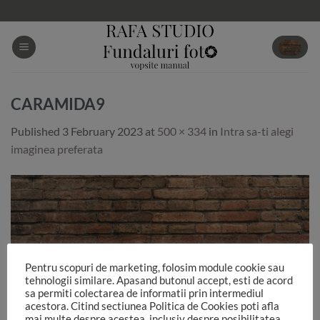
Skip
to
content
CARAMIDA9
Published
3 February 2023
at
500 × 334
in
Intra sa-ti alegi
imaginea preferata
Pentru scopuri de marketing, folosim module cookie sau
tehnologii similare. Apasand butonul accept, esti de acord
sa permiti colectarea de informatii prin intermediul
acestora. Citind sectiunea Politica de Cookies poti afla
mai multe despre acestea, inclusiv despre posibilitatea