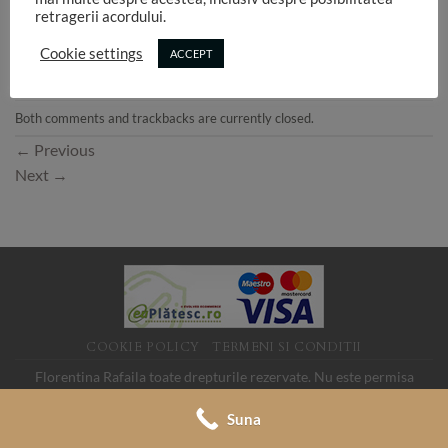
retragerii acordului.
Cookie settings
ACCEPT
Both comments and trackbacks are currently closed.
←
Previous
Next
→
COOKIE POLICY
TERMENI SI CONDITII
Florentina Rafaila toate drepturile rezervate. Nu este permisa
folosirea imaginilor de pe acest site fara acord. SC LINK MEDIA
Suna
SRL, CUI 19088705