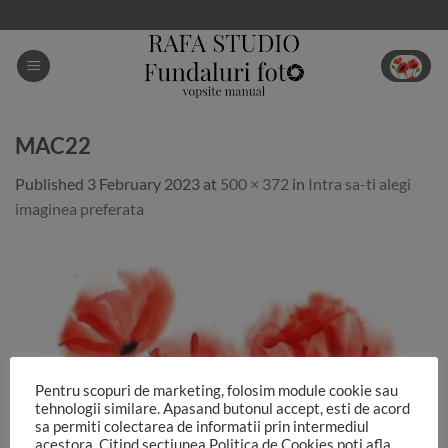
Skip
to
content
MAC22
Published
3 February 2023
at
500 × 372
in
Intra sa-ti alegi
imaginea preferata
Pentru scopuri de marketing, folosim module cookie sau
tehnologii similare. Apasand butonul accept, esti de acord
sa permiti colectarea de informatii prin intermediul
acestora. Citind sectiunea Politica de Cookies poti afla