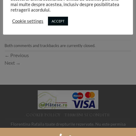
mai multe despre acestea, inclusiv despre posibilitatea
retragerii acordului.
Cookie settings
ACCEPT
Both comments and trackbacks are currently closed.
←
Previous
Next
→
COOKIE POLICY
TERMENI SI CONDITII
Florentina Rafaila toate drepturile rezervate. Nu este permisa
folosirea imaginilor de pe acest site fara acord. SC LINK MEDIA