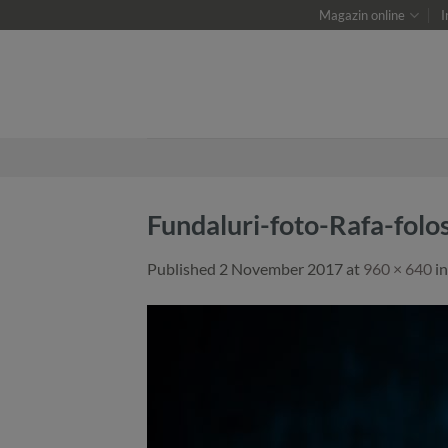
Skip
Magazin online
I
to
content
Fundaluri-foto-Rafa-folos
Published
2 November 2017
at
960 × 640
i