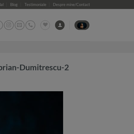
dal
Blog
Testimoniale
Despre mine/Contact
Ciprian-Dumitrescu-2