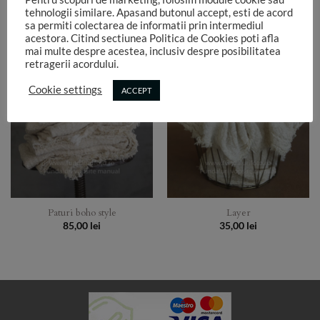
Wrap si paturica asortata
Paturi boho style 2×2
tehnologii similare. Apasand butonul accept, esti de acord
135,00
lei
85,00
lei
sa permiti colectarea de informatii prin intermediul
acestora. Citind sectiunea Politica de Cookies poti afla
mai multe despre acestea, inclusiv despre posibilitatea
retragerii acordului.
Cookie settings
ACCEPT
Add to
Add to
Wishlist
Wishlist
Paturi boho style
Layer
85,00
lei
35,00
lei