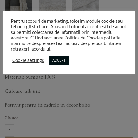
Pentru scopuri de marketing, folosim module cookie sau
tehnologii similare. Apasand butonul accept, esti de acord
Paturi boho style 2×2
sa permiti colectarea de informatii prin intermediul
acestora. Citind sectiunea Politica de Cookies poti afla
mai multe despre acestea, inclusiv despre posibilitatea
retragerii acordului.
85,00
for 1 pcs.
lei
Cookie settings
ACCEPT
Dimensiune: aprox 2m x 2m
Material: bumbac 100%
Culoare: alb unt
Potrivit pentru in cadrele in decor boho
7 in stoc
Paturi boho style 2x2 quantity