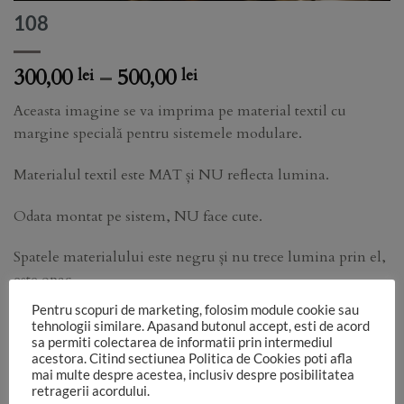
108
Price
300,00
–
500,00
lei
lei
range:
Aceasta imagine se va imprima pe material textil cu
300,00 lei
margine specială pentru sistemele modulare.
through
500,00 lei
Materialul textil este MAT și NU reflecta lumina.
Odata montat pe sistem, NU face cute.
Spatele materialului este negru și nu trece lumina prin el,
este opac.
Pentru scopuri de marketing, folosim module cookie sau
Functie de monitorul pe care vezi imaginea, de setările
tehnologii similare. Apasand butonul accept, esti de acord
aparatului foto, de lumina folosită în studio, culorile pot sa
sa permiti colectarea de informatii prin intermediul
acestora. Citind sectiunea Politica de Cookies poti afla
difere.
mai multe despre acestea, inclusiv despre posibilitatea
retragerii acordului.