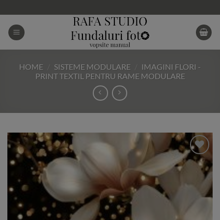
Skip
to
content
HOME
/
SISTEME MODULARE
/
IMAGINI FLORI -
PRINT TEXTIL PENTRU RAME MODULARE
Add to
Wishlist