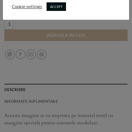
Selectează dimensiunea:
Cookie settings
ACCEPT
108 quantity
ADAUGA IN COS
DESCRIERE
INFORMATII SUPLIMENTARE
Aceasta imagine se va imprima pe material textil cu
margine specială pentru sistemele modulare.