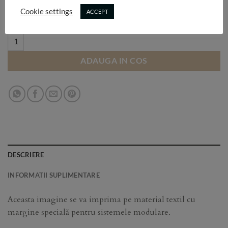
Selectează dimensiunea:
Cookie settings
ACCEPT
80 quantity
ADAUGA IN COS
DESCRIERE
INFORMATII SUPLIMENTARE
Aceasta imagine se va imprima pe material textil cu
margine specială pentru sistemele modulare.