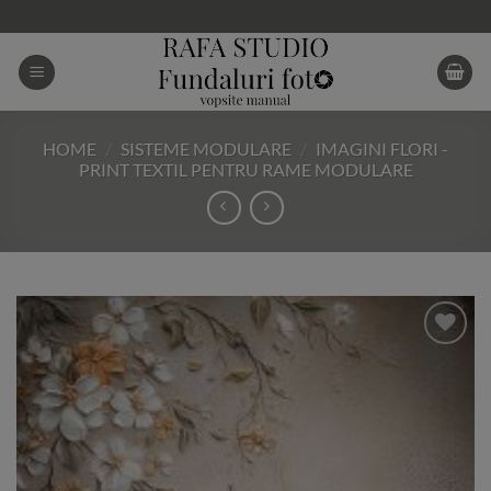
Skip
to
content
HOME
/
SISTEME MODULARE
/
IMAGINI FLORI -
PRINT TEXTIL PENTRU RAME MODULARE
Add to
Wishlist