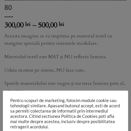
80
Price
300,00
–
500,00
lei
lei
range:
Aceasta imagine se va imprima pe material textil cu
300,00 lei
margine specială pentru sistemele modulare.
through
500,00 lei
Materialul textil este MAT și NU reflecta lumina.
Odata montat pe sistem, NU face cute.
Spatele materialului este negru și nu trece lumina prin el,
este opac.
Pentru scopuri de marketing, folosim module cookie sau
Functie de monitorul pe care vezi imaginea, de setările
tehnologii similare. Apasand butonul accept, esti de acord
aparatului foto, de lumina folosită în studio, culorile pot sa
sa permiti colectarea de informatii prin intermediul
acestora. Citind sectiunea Politica de Cookies poti afla
difere.
mai multe despre acestea, inclusiv despre posibilitatea
retragerii acordului.