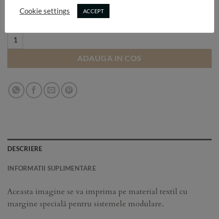
Selectează dimensiunea:
Cookie settings
ACCEPT
B 16 quantity
ADAUGA IN COS
DESCRIERE
INFORMATII SUPLIMENTARE
Aceasta imagine se va imprima pe material textil cu
margine specială pentru sistemele modulare.