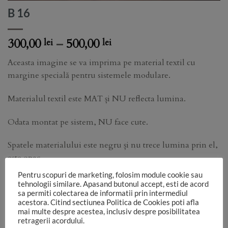
B 16
Price
300,00
–
500,00
lei
lei
range:
Aceasta imagine se va imprima pe material textil cu
300,00 lei
margine specială pentru sistemele modulare.
through
500,00 lei
Materialul textil este MAT și NU reflecta lumina.
Odata montat pe sistem, NU face cute.
Spatele materialului este negru și nu trece lumina prin el,
este opac.
Pentru scopuri de marketing, folosim module cookie sau
Functie de monitorul pe care vezi imaginea, de setările
tehnologii similare. Apasand butonul accept, esti de acord
aparatului foto, de lumina folosită în studio, culorile pot sa
sa permiti colectarea de informatii prin intermediul
acestora. Citind sectiunea Politica de Cookies poti afla
difere.
mai multe despre acestea, inclusiv despre posibilitatea
retragerii acordului.