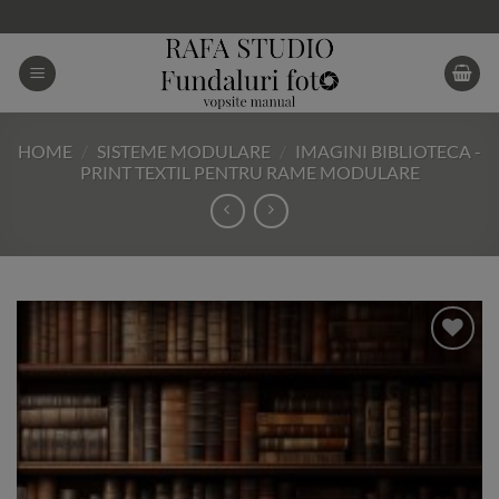
Skip
to
content
HOME
/
SISTEME MODULARE
/
IMAGINI BIBLIOTECA -
PRINT TEXTIL PENTRU RAME MODULARE
Add to
Wishlist