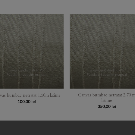
Add to
Add 
Wishlist
Wishl
Canvas bumbac netratat 2,70 
vas bumbac netratat 1.50m latime
latime
100,00
lei
350,00
lei