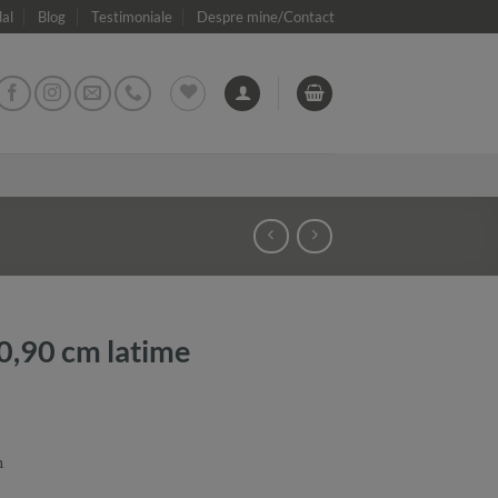
dal
Blog
Testimoniale
Despre mine/Contact
0,90 cm latime
m