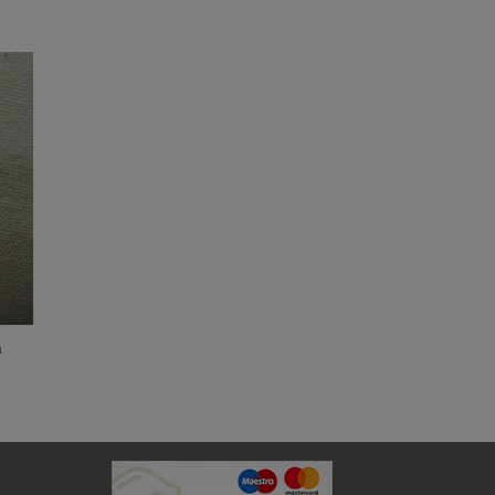
to
ist
m