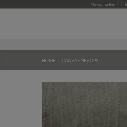
Skip
Magazin online
I
to
content
HOME
/
CANVAS NEVOPSIT