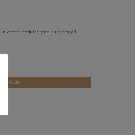
.
in carton ondulat, prin curier rapid.
 IN COS