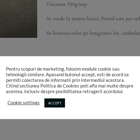
Grosime 550g/mp
Se vinde la metru liniar. Pretul este per ml
Se livreaza rulat pe lungimea lui, ambalat 
10 in stoc
Pentru scopuri de marketing, folosim module cookie sau
Canvas bumbac netratat 0,90 cm latime quantity
tehnologii similare. Apasand butonul accept, esti de acord sa
permiti colectarea de informatii prin intermediul acestora.
ADAUGA
Citind sectiunea Politica de Cookies poti afla mai multe despre
acestea, inclusiv despre posibilitatea retragerii acordului.
Cookie settings
ACCEPT