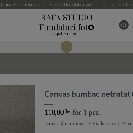
nformatii despre fundaluri
Fundaluri foto Rafa in actiune
Inchiriere fun
Canvas bumbac netratat 
Add to
110,00
for 1 pcs.
lei
Wishlist
Canvas din bumbac 100%, latimea 0,90 c