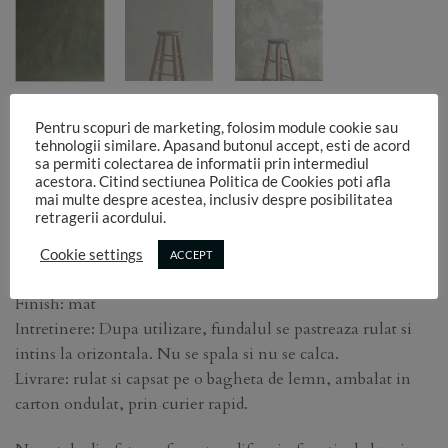
Fundal foto vopsit manual – basic 123
Pentru scopuri de marketing, folosim module cookie sau
tehnologii similare. Apasand butonul accept, esti de acord
769,99
for 1 pcs.
lei
sa permiti colectarea de informatii prin intermediul
acestora. Citind sectiunea Politica de Cookies poti afla
mai multe despre acestea, inclusiv despre posibilitatea
Dimensiune: lungime 3 m x latime 1.50 m
retragerii acordului.
Tip fundal: vopsit manual
Material: canvas ( bumbac 100%)
Cookie settings
ACCEPT
Grosime material: 350g/mp
Finish: mat
Intretinere: Dupa utilizare, fundalul se pastreaza rulat si
intins la orizontala. Nu se spala si nu se calca.
Livrare: rulat si capsat pe o bagheta de lemn, ambalat in
carton ondulat, prin curier rapid.