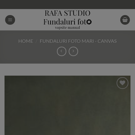
Skip
to
content
HOME
/
FUNDALURI FOTO MARI - CANVAS
Add to
Wishlist