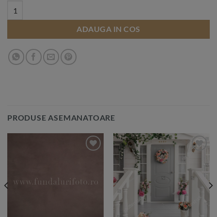
Fundal PVC printat 200x300cm quantity
ADAUGA IN COS
PRODUSE ASEMANATOARE
Add to
Add to
Wishlist
Wishlist