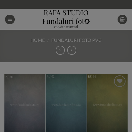
Skip
to
content
HOME
/
FUNDALURI FOTO PVC
Add to
Wishlist