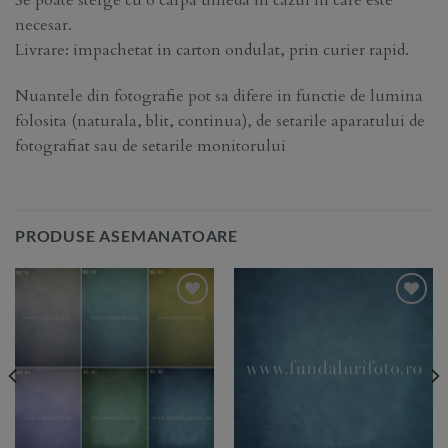
Se poate sterge cu o carpa umeda in cazul in care este
necesar.
Livrare: impachetat in carton ondulat, prin curier rapid.
Nuantele din fotografie pot sa difere in functie de lumina
folosita (naturala, blit, continua), de setarile aparatului de
fotografiat sau de setarile monitorului
PRODUSE ASEMANATOARE
Add to
Add to
Wishlist
Wishlist