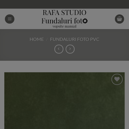
Skip
to
content
HOME
/
FUNDALURI FOTO PVC
Add to
Wishlist