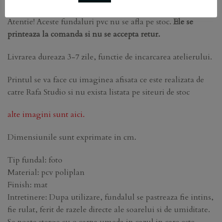
Atentie! Aceste fundaluri pvc nu se afla pe stoc.
Ele se
printeaza la comanda si nu se accepta retur.
Livrarea dureaza 3-7 zile, functie de incarcarea atelierului.
Printul se va face cu imaginea afisata ce este realizata de
catre Rafa Studio si nu exista listata pe siteuri de stoc
alte imagini sunt aici.
Dimensiunile sunt exprimate in cm.
Tip fundal: foto
Material: pcv poliplan
Finish: mat
Intretinere: Dupa utilizare, fundalul se pastreaza fie intins,
fie rulat, ferit de razele directe ale soarelui si de umiditate.