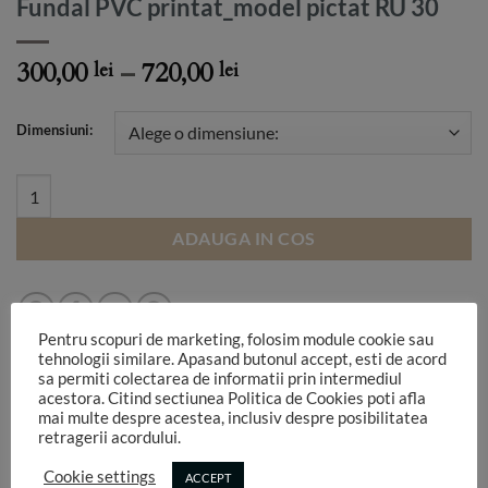
Fundal PVC printat_model pictat RU 30
Price
300,00
–
720,00
lei
lei
range:
300,00 lei
Dimensiuni:
through
720,00 lei
Fundal PVC printat_model pictat RU 30 quantity
ADAUGA IN COS
Pentru scopuri de marketing, folosim module cookie sau
tehnologii similare. Apasand butonul accept, esti de acord
sa permiti colectarea de informatii prin intermediul
acestora. Citind sectiunea Politica de Cookies poti afla
mai multe despre acestea, inclusiv despre posibilitatea
retragerii acordului.
DESCRIERE
Cookie settings
ACCEPT
INFORMATII SUPLIMENTARE