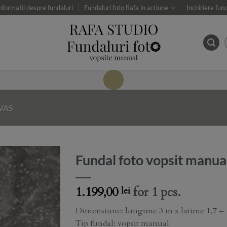
nformatii despre fundaluri
Fundaluri foto Rafa in actiune
Inchiriere fun
VAS
Fundal foto vopsit manu
Add to
1.199,00
for 1 pcs.
lei
Wishlist
Dimensiune: lungime 3 m x latime 1,7 –
Tip fundal: vopsit manual