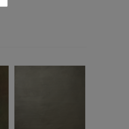
to
Add to
ist
Wishlist