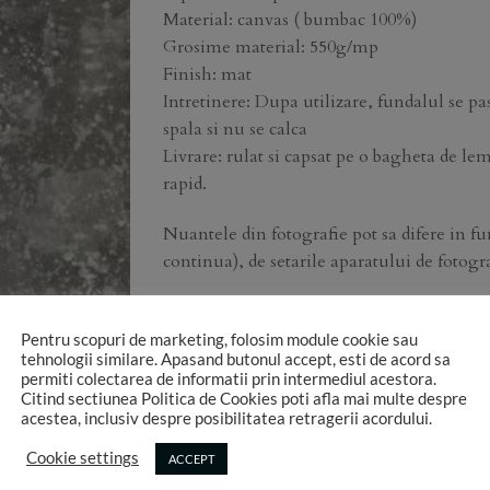
Material: canvas ( bumbac 100%)
Grosime material: 550g/mp
Finish: mat
Intretinere: Dupa utilizare, fundalul se pas
spala si nu se calca
Livrare: rulat si capsat pe o bagheta de le
rapid.
Nuantele din fotografie pot sa difere in fu
continua), de setarile aparatului de fotogr
1 in stoc
Pentru scopuri de marketing, folosim module cookie sau
ADAUGA
tehnologii similare. Apasand butonul accept, esti de acord sa
permiti colectarea de informatii prin intermediul acestora.
Citind sectiunea Politica de Cookies poti afla mai multe despre
acestea, inclusiv despre posibilitatea retragerii acordului.
Cookie settings
ACCEPT