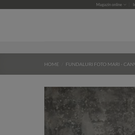
Skip
Magazin online
I
to
content
HOME
/
FUNDALURI FOTO MARI - CAN