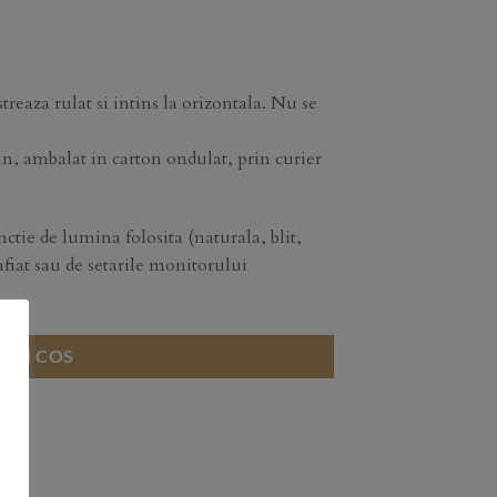
treaza rulat si intins la orizontala. Nu se
mn, ambalat in carton ondulat, prin curier
nctie de lumina folosita (naturala, blit,
afiat sau de setarile monitorului
 IN COS