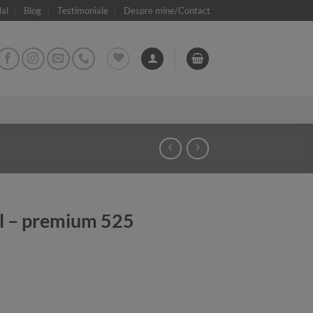
dal
Blog
Testimoniale
Despre mine/Contact
al – premium 525