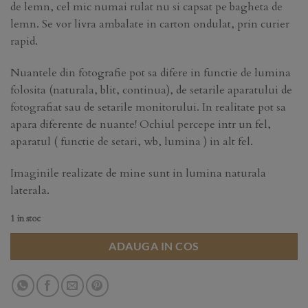
de lemn, cel mic numai rulat nu si capsat pe bagheta de
lemn. Se vor livra ambalate in carton ondulat, prin curier
rapid.
Nuantele din fotografie pot sa difere in functie de lumina
folosita (naturala, blit, continua), de setarile aparatului de
fotografiat sau de setarile monitorului. In realitate pot sa
apara diferente de nuante! Ochiul percepe intr un fel,
aparatul ( functie de setari, wb, lumina ) in alt fel.
Imaginile realizate de mine sunt in lumina naturala
laterala.
1 in stoc
ADAUGA IN COS