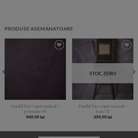
PRODUSE ASEMANATOARE
Add to
Add to
Wishlist
Wishlist
STOC ZERO
Fundal foto vopsit manual –
Fundal foto vopsit manual –
premium 40
basic 32
949,99
lei
399,99
lei
:
 lei
gh
 lei