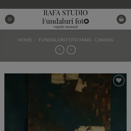
Skip
to
content
HOME
/
FUNDALURI FOTO MARI - CANVAS
Add to
Wishlist