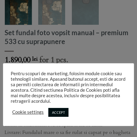
Set fundal foto vopsit manual – premium
533 cu suprapunere
1.890,00
for 1 pcs.
lei
Dimensiune: lungime 3 m x latime 1.83 iar fundalul
Pentru scopuri de marketing, folosim module cookie sau
suprapunere : 2,15m x 0,90 cm
tehnologii similare. Apasand butonul accept, esti de acord
sa permiti colectarea de informatii prin intermediul
Tip fundal: vopsit manual
acestora. Citind sectiunea Politica de Cookies poti afla
Material: canvas ( bumbac 100%)
mai multe despre acestea, inclusiv despre posibilitatea
retragerii acordului.
Grosime material: 550g/mp
Finish: mat/metalizat
Cookie settings
ACCEPT
Intretinere: Dupa utilizare, fundalul se pastreaza rulat si
intins la orizontala. Nu se spala si nu se calca
Livrare: Fundalul mare o sa fie rulat si capsat pe o bagheta