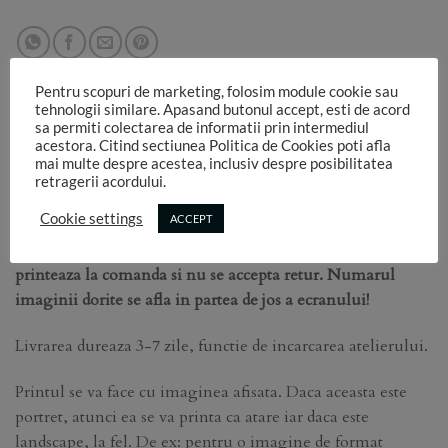
Pentru scopuri de marketing, folosim module cookie sau
tehnologii similare. Apasand butonul accept, esti de acord
sa permiti colectarea de informatii prin intermediul
acestora. Citind sectiunea Politica de Cookies poti afla
DESCRIERE
mai multe despre acestea, inclusiv despre posibilitatea
retragerii acordului.
INFORMATII SUPLIMENTARE
Cookie settings
ACCEPT
Atentie! Aceste fundaluri pvc nu se afla pe stoc.
Ele se
printeaza la comanda si nu se accepta retur. Numarul
imaginii dorite se afla in partea de jos a ecranului!
Livrarea dureaza 3-7 zile, functie de incarcarea atelierului.
Printul se va face cu imaginea afisata. Daca aceasta este
portret, atunci ea se va printa ca atare iar daca este
landscape, la fel. De ex: pentru o imagine de format