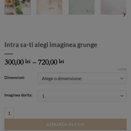
Intra sa-ti alegi imaginea grunge
Price
300,00
–
720,00
lei
lei
range:
CLEAR
300,00 lei
Dimensiuni:
through
720,00 lei
Imaginea dorita:
Intra sa-ti alegi imaginea grunge quantity
ADAUGA IN COS