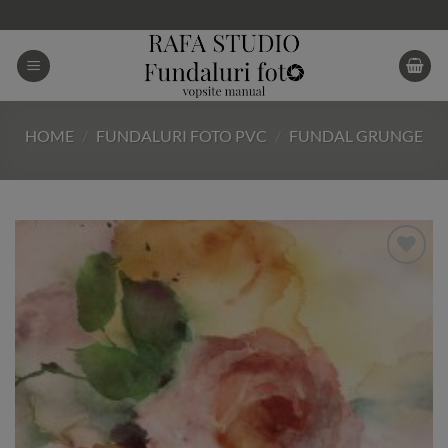
Skip
to
content
HOME
/
FUNDALURI FOTO PVC
/
FUNDAL GRUNGE
Add to
Wishlist