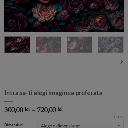
Intra sa-ti alegi imaginea preferata
Price
300,00
–
720,00
lei
lei
range:
CLEAR
300,00 lei
Dimensiuni: