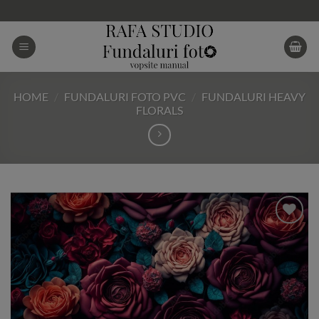
Skip
to
content
HOME
/
FUNDALURI FOTO PVC
/
FUNDALURI HEAVY
FLORALS
Add to
Wishlist