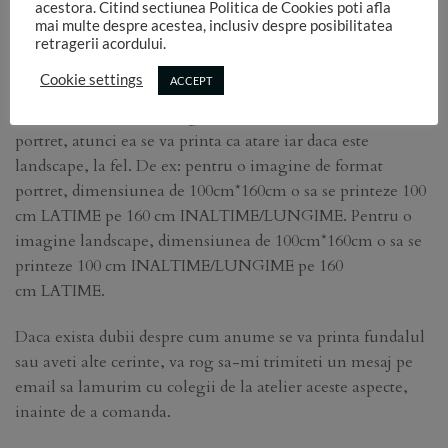
acestora. Citind sectiunea Politica de Cookies poti afla
imaginii dorite se afla in partea de jos a ecranului!
mai multe despre acestea, inclusiv despre posibilitatea
retragerii acordului.
Livrarea dureaza 3-7 zile, functie de incarcarea atelierului.
Cookie settings
ACCEPT
Printul se va face cu imaginea afisata. Daca aceasta este
portret, atunci ea se va printa ca atare iar daca este
landscape, la fel. De ex: pentru o imagine de format
portret, dimensiunea de 100cm*160cm o sa se printeze 100
cm LATIME pe 160 cm INALTIME/LUNGIME. Pentru o
imagine landscape, dimensiunea de 100cm*160cm o sa se
printeze 100 cm INALTIME/LUNGIME pe 160
cm LATIME.
Daca exista dubii despre cum anume se va printa fundalul
sau aveti alte cerinte, va rog sa-mi trimiteti un mesaj pe
email sa lamurim cu colegii de la atelier aceste aspecte,
inainte de a comanda.