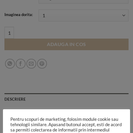
through
720,00 lei
Imaginea dorita:
Intra sa-ti alegi imaginea preferata quantity
ADAUGA IN COS
DESCRIERE
INFORMATII SUPLIMENTARE
Pentru scopuri de marketing, folosim module cookie sau
tehnologii similare. Apasand butonul accept, esti de acord
Atentie! Aceste fundaluri pvc nu se afla pe stoc.
Ele se
sa permiti colectarea de informatii prin intermediul
printeaza la comanda si nu se accepta retur. Numarul