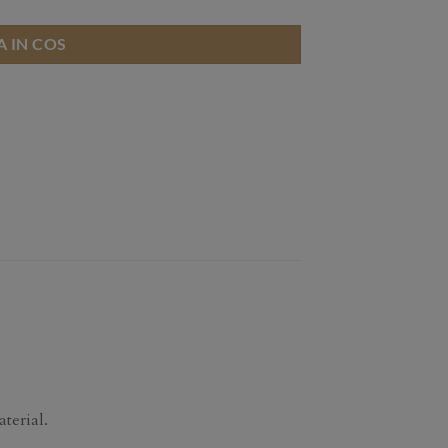
 IN COS
terial.