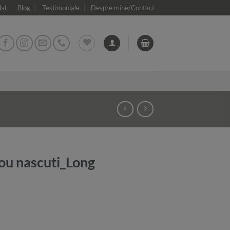
dal
Blog
Testimoniale
Despre mine/Contact
ou nascuti_Long
ty