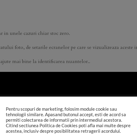
ar in unele cazuri chiar stoc zero.
tului foto, de setarile ecranelor pe care se vizualizeaza aceste im
ajute mai bine la identificarea nuantelor..
Pentru scopuri de marketing, folosim module cookie sau
tehnologii similare. Apasand butonul accept, esti de acord sa
permiti colectarea de informatii prin intermediul acestora.
Citind sectiunea Politica de Cookies poti afla mai multe despre
acestea, inclusiv despre posibilitatea retragerii acordului.