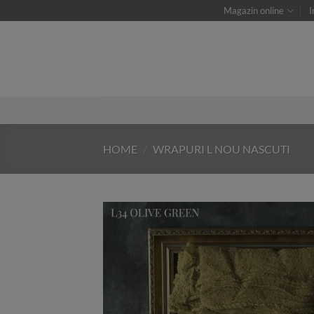
Skip
Magazin online
I
to
content
HOME
/
WRAPURI L NOU NASCUTI