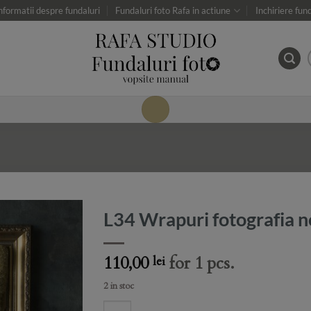
nformatii despre fundaluri
Fundaluri foto Rafa in actiune
Inchiriere fun
L34 Wrapuri fotografia n
Add to
110,00
for 1 pcs.
lei
Wishlist
2 in stoc
L34 Wrapuri fotografia nou nascuti_Long quanti