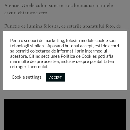
Atentie! Unele culori sunt in stoc limitat iar in unele
cazuri chiar stoc zero.
Functie de lumina folosita, de setarile aparatului foto, de
setarile ecranelor pe care se vizualizeaza aceste imagini,
culorile pot sa difere in realitate.
Pentru scopuri de marketing, folosim module cookie sau
tehnologii similare. Apasand butonul accept, esti de acord
sa permiti colectarea de informatii prin intermediul
Am atasat un chart de culori care poate sa ajute mai bine la
acestora. Citind sectiunea Politica de Cookies poti afla
identificarea nuantelor.
mai multe despre acestea, inclusiv despre posibilitatea
retragerii acordului.
Daca cumva gasiti denumiri identice, va rog sa comandati
Cookie settings
ACCEPT
culoarea pe care o vedeti in imaginea respectiva, tinand
cont de cifra nu de denumire!