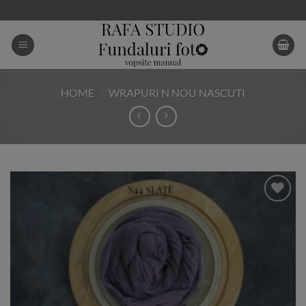
Skip
to
content
HOME
/
WRAPURI N NOU NASCUTI
Add to
Wishlist