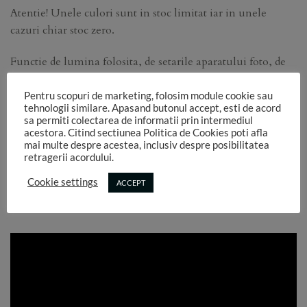
Atentie! Unele culori sunt in stoc limitat iar in unele
cazuri chiar stoc zero.
Functie de lumina folosita, de setarile aparatului foto, de
setarile ecranelor pe care se vizualizeaza aceste imagini,
culorile pot sa difere in realitate.
Pentru scopuri de marketing, folosim module cookie sau
tehnologii similare. Apasand butonul accept, esti de acord
sa permiti colectarea de informatii prin intermediul
Am atasat un chart de culori care poate sa ajute mai bine la
acestora. Citind sectiunea Politica de Cookies poti afla
identificarea nuantelor.
mai multe despre acestea, inclusiv despre posibilitatea
retragerii acordului.
Daca cumva gasiti denumiri identice, va rog sa comandati
Cookie settings
ACCEPT
culoarea pe care o vedeti in imaginea respectiva, tinand
cont de cifra nu de denumire!