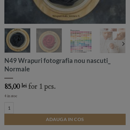
N49 Wrapuri fotografia nou nascuti_
Normale
85,00
for 1 pcs.
lei
4 in stoc
N49 Wrapuri fotografia nou nascuti_ Normale quantity
ADAUGA IN COS