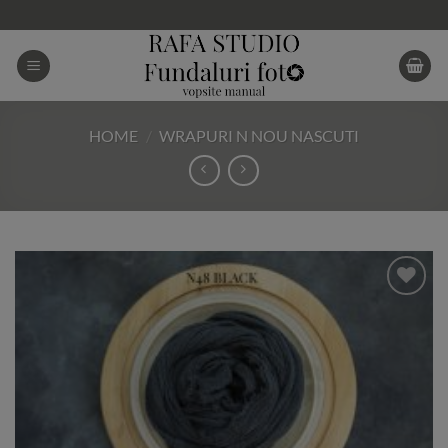
Skip
to
content
HOME
/
WRAPURI N NOU NASCUTI
Add to
Wishlist