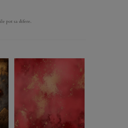
le pot sa difere.
to
Add to
ist
Wishlist