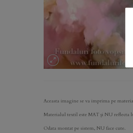
Aceasta imagine se va imprima pe material
Materialul textil este MAT și NU reflecta 
Odata montat pe sistem, NU face cute.