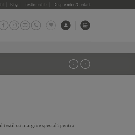
dal
Blog
Testimoniale
Despre mine/Contact
 textil cu margine specială pentru