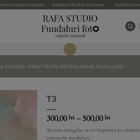
nformatii despre fundaluri
Fundaluri foto Rafa in actiune
Inchiriere fun
NI TEXTURI - PRINT TEXTIL PENTRU RAME MODULARE
T3
Add to
Price
300,00
–
500,00
lei
lei
Wishlist
range:
Aceasta imagine se va imprima pe material
300,00 lei
sistemele modulare.