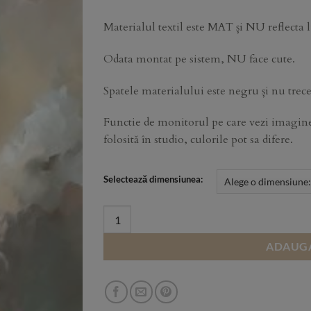
through
500,00 lei
Materialul textil este MAT și NU reflecta
Odata montat pe sistem, NU face cute.
Spatele materialului este negru și nu trece
Functie de monitorul pe care vezi imaginea
folosită în studio, culorile pot sa difere.
Selectează dimensiunea:
T3 quantity
ADAUGA