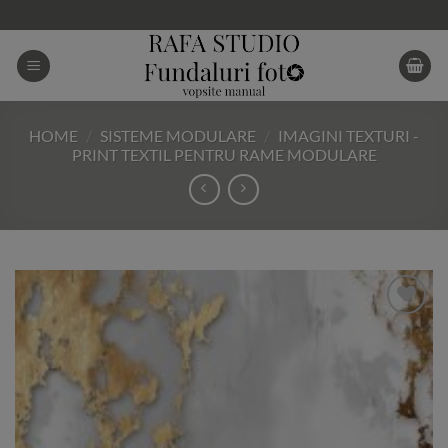
Skip
to
content
HOME
/
SISTEME MODULARE
/
IMAGINI TEXTURI -
PRINT TEXTIL PENTRU RAME MODULARE
Add to
Wishlist