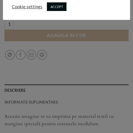
Selectează dimensiunea:
Cookie settings
ACCEPT
T152 quantity
ADAUGA IN COS
DESCRIERE
INFORMATII SUPLIMENTARE
Aceasta imagine se va imprima pe material textil cu
margine specială pentru sistemele modulare.